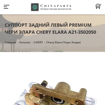
СУППОРТ ЗАДНИЙ ЛЕВЫЙ PREMIUM
ЧЕРИ ЭЛАРА CHERY ELARA A21-3502050
Главная
Каталог
CHERY
Chery Elara (Чери Элара)