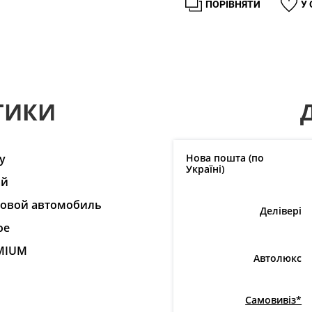
ПОРІВНЯТИ
У
ТИКИ
y
Нова пошта (по
Україні)
ай
ковой автомобиль
Делівері
ое
MIUM
Автолюкс
Самовивіз*