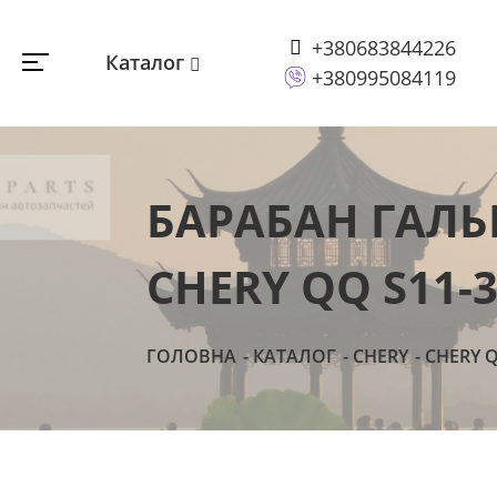
+380683844226
Каталог
+380995084119
БАРАБАН ГАЛЬ
CHERY QQ S11-
ГОЛОВНА
КАТАЛОГ
CHERY
CHERY Q