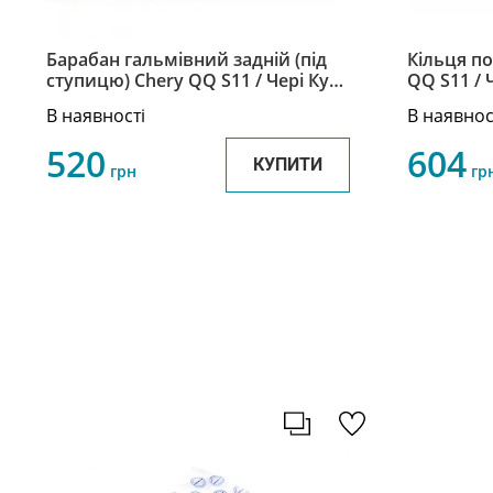
Барабан гальмівний задній (під
Кільця по
ступицю) Chery QQ S11 / Чері КуКу
QQ S11 / 
S11 S11-3502031AB
BJ100403
В наявності
В наявнос
520
604
КУПИТИ
грн
гр