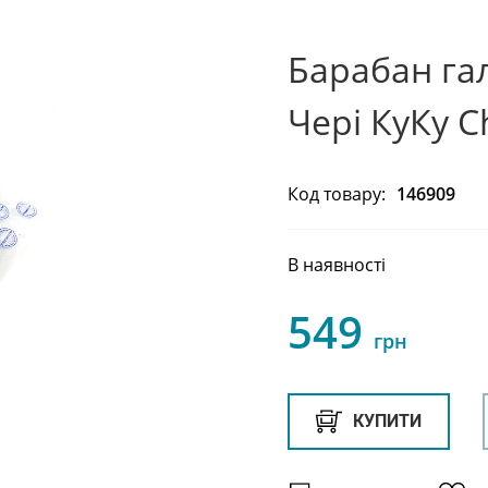
Барабан га
Чері КуКу 
Код товару:
146909
В наявності
549
грн
КУПИТИ