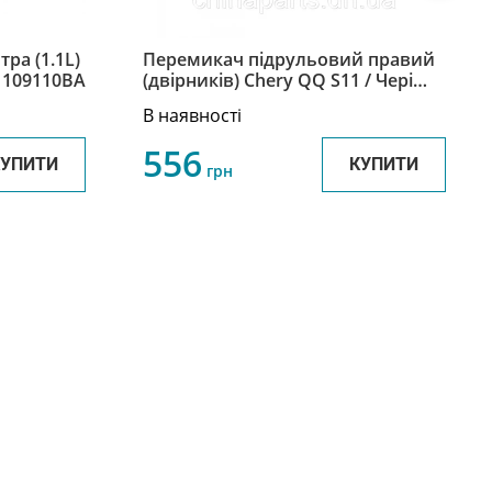
ра (1.1L)
Перемикач підрульовий правий
-1109110BA
(двірників) Chery QQ S11 / Чері
КуКу S11 S11-3774310
В наявності
556
КУПИТИ
КУПИТИ
грн