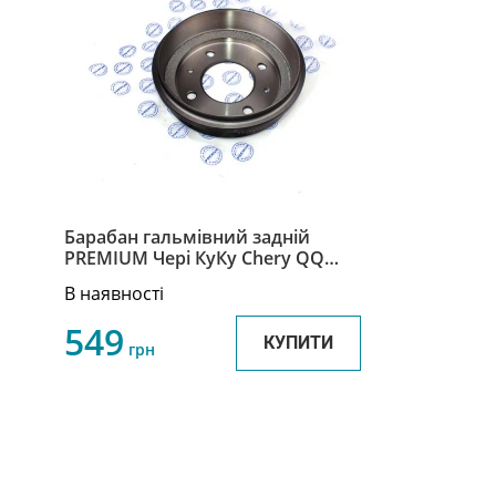
Барабан гальмівний задній
PREMIUM Чері КуКу Chery QQ
S11-3502031AB
В наявності
549
КУПИТИ
грн