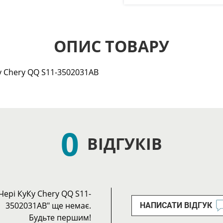
ОПИС ТОВАРУ
у Chery QQ S11-3502031AB
0
ВІДГУКІВ
Чері КуКу Chery QQ S11-
3502031AB" ще немає.
НАПИСАТИ ВІДГУК
Будьте першим!