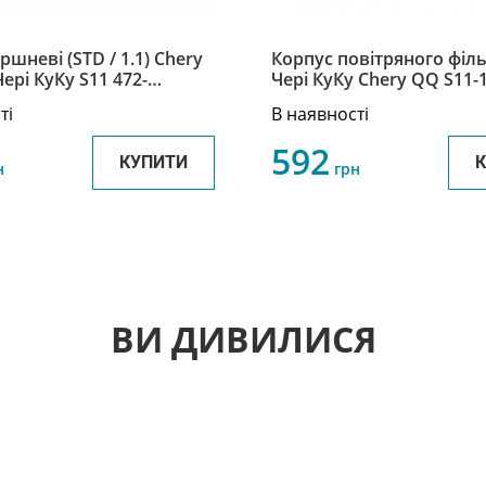
ршневі (STD / 1.1) Chery
Корпус повітряного фільт
Чері КуКу S11 472-
Чері КуКу Chery QQ S11
0
ті
В наявності
592
КУПИТИ
н
грн
ВИ ДИВИЛИСЯ