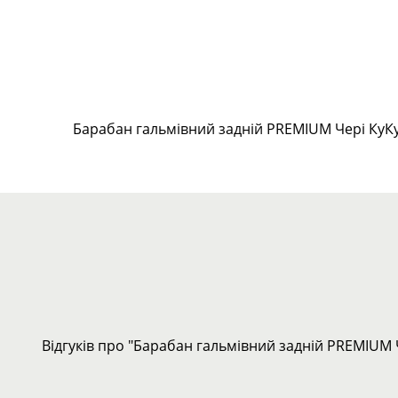
Барабан гальмівний задній PREMIUM Чері КуК
Відгуків про "Барабан гальмівний задній PREMIUM 