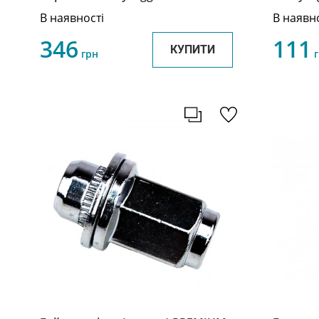
MD338623
2919031
В наявності
В наявн
346
111
КУПИТИ
грн
г