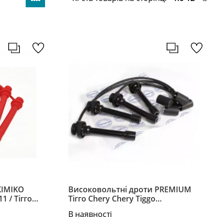
KIMIKO
Високовольтні дроти PREMIUM
1 / Тігго
Тігго Chery Chery Tiggo
go A11-
SMW250283 / 84/85/86
В наявності
M