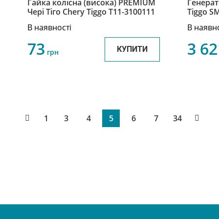
Гайка колісна (висока) PREMIUM
Генерато
Чері Тіго Chery Tiggo T11-3100111
Tiggo S
В наявності
В наявн
73
3 62
КУПИТИ
грн
1
3
4
5
6
7
34