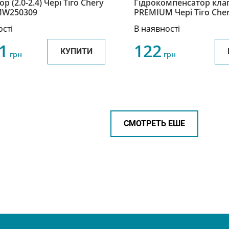
р (2.0-2.4) Чері Тіго Chery
Гідрокомпенсатор кла
MW250309
PREMIUM Чері Тіго Cher
481H-1007040
ості
В наявності
1
122
КУПИТИ
грн
грн
СМОТРЕТЬ ЕШЕ