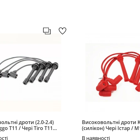
ольтні дроти (2.0-2.4)
Високовольтні дроти 
ggo T11 / Чері Тіго Т11
(силікон) Чері Істар / М1
83 / 4/5/6
Chery Eastar / M11 / Tig
ості
В наявності
3707130_40_50_60HA-K