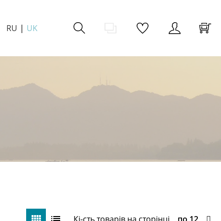
RU
UK
Кі-сть товарів на сторінці
по 12