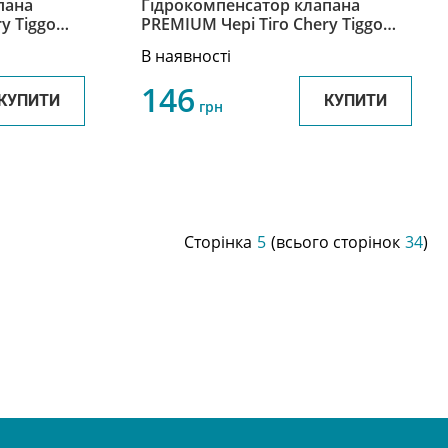
пана
Гідрокомпенсатор клапана
y Tiggo
PREMIUM Чері Тіго Chery Tiggo
SMD377561
В наявності
146
КУПИТИ
КУПИТИ
грн
Сторінка
5
(всього сторінок
34
)