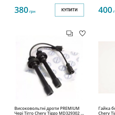
380
400
КУПИТИ
грн
г
Високовольтні дроти PREMIUM
Гайка бо
Чері Тігго Chery Tiggo MD329302 /
Chery Ti