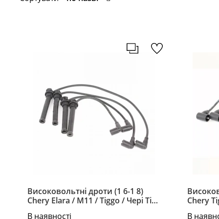
Високовольтні дроти (1 6-1 8)
Високов
Chery Elara / M11 / Tiggo / Чері Тіго
Chery Ti
/ Елара / М11 A11-3707130-60HA
SMW2502
В наявності
В наявн