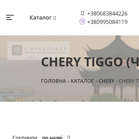
+380683844226
Каталог
+380995084119
CHERY TIGGO (Ч
ГОЛОВНА
КАТАЛОГ
CHERY
CHERY T
Сортувати
по назві