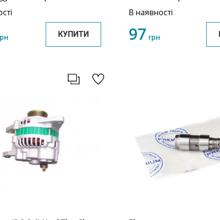
T11-2919031AB
ості
В наявності
97
КУПИТИ
рн
грн