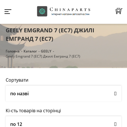
GEELY EMGRAND 7 (EC7) ДЖИЛІ
ЕМГРАНД 7 (ЕC7)
Головна
Каталог
GEELY
Geely Emgrand 7 (EC7) Джилі Емгранд 7 (ЕC7)
Сортувати
по назві
Кі-сть товарів на сторінці
по 12