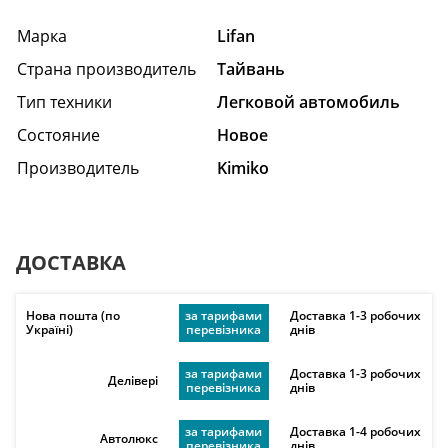
Марка
Lifan
Страна производитель
Тайвань
Тип техники
Легковой автомобиль
Состояние
Hовое
Производитель
Kimiko
ДОСТАВКА
Нова пошта (по
за тарифами
Доставка 1-3 робочих
Україні)
перевізника
днів
за тарифами
Доставка 1-3 робочих
Делівері
перевізника
днів
за тарифами
Доставка 1-4 робочих
Автолюкс
перевізника
днів