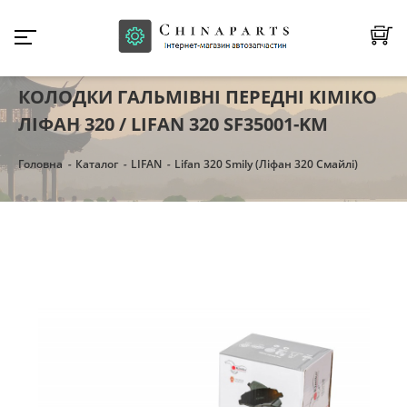
КОЛОДКИ ГАЛЬМІВНІ ПЕРЕДНІ KIMIKO
ЛІФАН 320 / LIFAN 320 SF35001-KM
Головна
Каталог
LIFAN
Lifan 320 Smily (Ліфан 320 Смайлі)