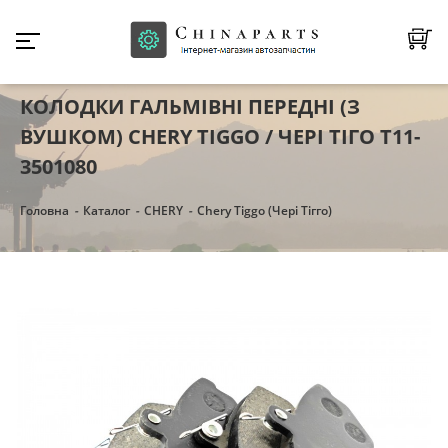
КОЛОДКИ ГАЛЬМІВНІ ПЕРЕДНІ (З
ВУШКОМ) CHERY TIGGO / ЧЕРІ ТІГО T11-
3501080
Головна
Каталог
CHERY
Chery Tiggo (Чері Тігго)