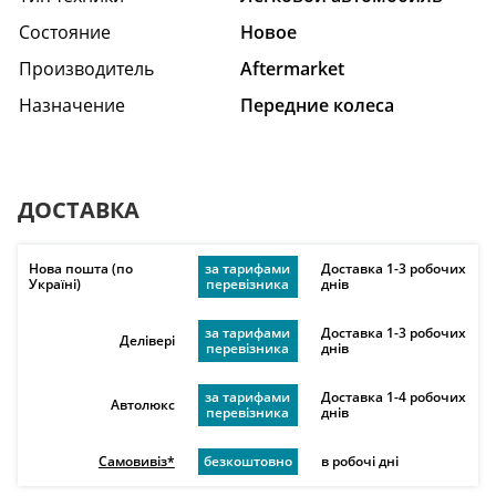
Состояние
Hовое
Производитель
Aftermarket
Назначение
Передние колеса
ДОСТАВКА
Нова пошта (по
за тарифами
Доставка 1-3 робочих
Україні)
перевізника
днів
за тарифами
Доставка 1-3 робочих
Делівері
перевізника
днів
за тарифами
Доставка 1-4 робочих
Автолюкс
перевізника
днів
Самовивіз*
безкоштовно
в робочі дні