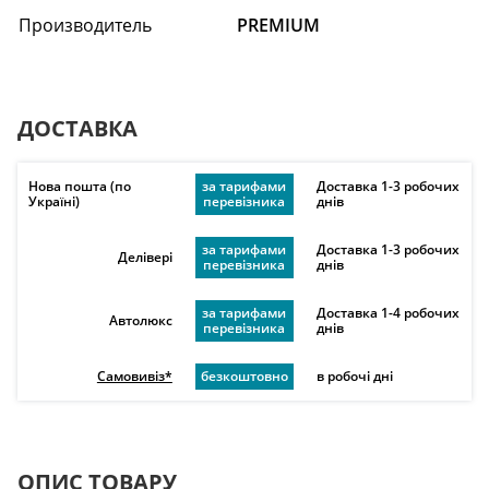
Производитель
PREMIUM
ДОСТАВКА
Нова пошта (по
за тарифами
Доставка 1-3 робочих
Україні)
перевізника
днів
за тарифами
Доставка 1-3 робочих
Делівері
перевізника
днів
за тарифами
Доставка 1-4 робочих
Автолюкс
перевізника
днів
Самовивіз*
безкоштовно
в робочі дні
ОПИС ТОВАРУ