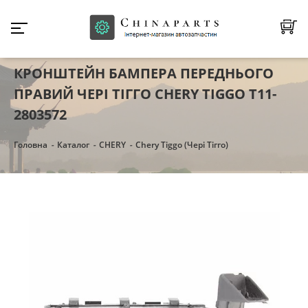
КРОНШТЕЙН БАМПЕРА ПЕРЕДНЬОГО
ПРАВИЙ ЧЕРІ ТІГГО CHERY TIGGO T11-
2803572
Головна
Каталог
CHERY
Chery Tiggo (Чері Тігго)