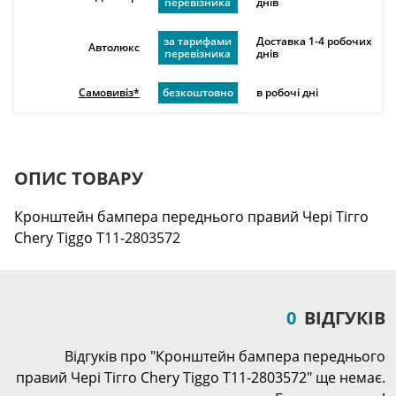
перевізника
днів
за тарифами
Доставка 1-4 робочих
Автолюкс
перевізника
днів
Самовивіз*
безкоштовно
в робочі дні
ОПИС ТОВАРУ
Кронштейн бампера переднього правий Чері Тігго
Chery Tiggo T11-2803572
0
ВІДГУКІВ
Відгуків про "Кронштейн бампера переднього
правий Чері Тігго Chery Tiggo T11-2803572" ще немає.