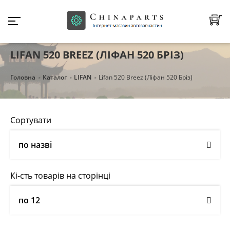
LIFAN 520 BREEZ (ЛІФАН 520 БРІЗ)
Головна
Каталог
LIFAN
Lifan 520 Breez (Ліфан 520 Бріз)
Сортувати
по назві
Кі-сть товарів на сторінці
по 12