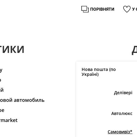
ПОРІВНЯТИ
У
ТИКИ
y
Нова пошта (по
Україні)
o
ай
Делівері
ковой автомобиль
ое
Автолюкс
rmarket
Самовивіз*