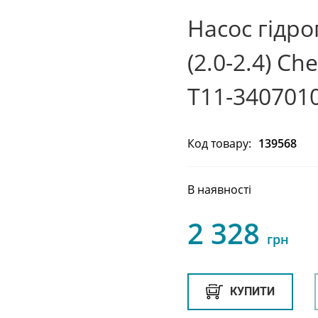
Насос гідро
(2.0-2.4) Ch
T11-340701
Код товару:
139568
В наявності
2 328
грн
КУПИТИ