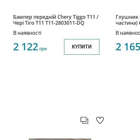
Бампер передній Chery Tiggo Т11 /
Глушник (
Чері Тіго Т11 T11-2803011-DQ
частина) 
Тіго Т11 
В наявності
В наявнос
2 122
2 16
КУПИТИ
грн