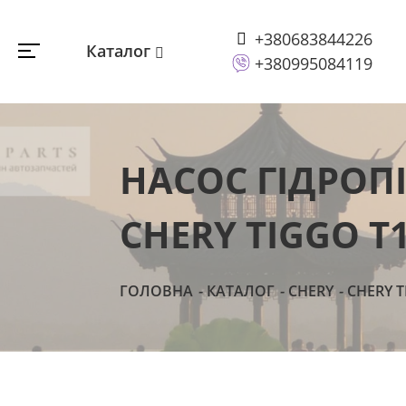
+380683844226
Каталог
+380995084119
НАСОС ГІДРОПІ
CHERY TIGGO Т11
ГОЛОВНА
КАТАЛОГ
CHERY
CHERY T