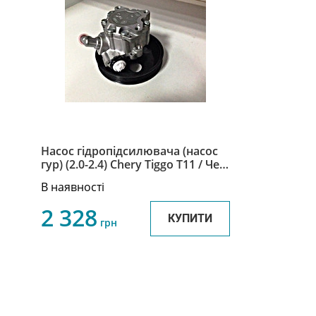
Насос гідропідсилювача (насос
гур) (2.0-2.4) Chery Tiggo Т11 / Чері
Тіго Т11 T11-3407010
В наявності
2 328
КУПИТИ
грн