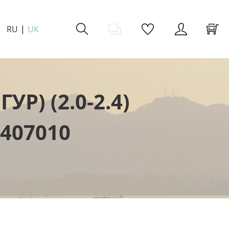
RU
UK
) (2.0-2.4)
3407010