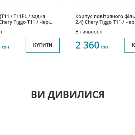
T11 / T11FL / задня
Корпус повітряного фільт
Chery Tiggo Т11 / Чері
2.4) Chery Tiggo Т11 / Чер
T11-1201110
T11-1109110
ті
В наявності
5
2 360
КУПИТИ
грн
грн
ВИ ДИВИЛИСЯ