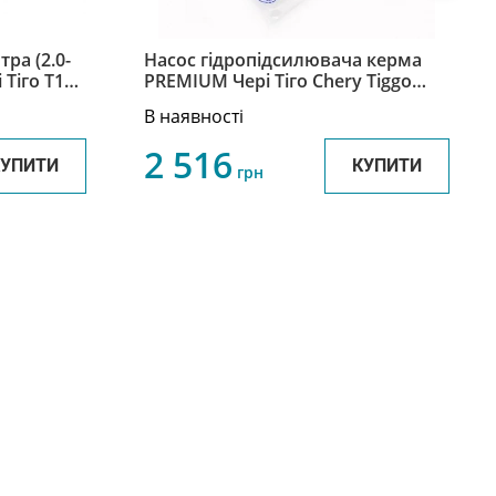
ра (2.0-
Насос гідропідсилювача керма
і Тіго Т11
PREMIUM Чері Тіго Chery Tiggo
T11-3407010
В наявності
2 516
КУПИТИ
КУПИТИ
грн