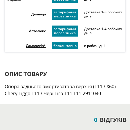
за тарифами
Доставка 1-3 робочих
Делівері
перевізника
днів
за тарифами
Доставка 1-4 робочих
Автолюкс
перевізника
днів
Самовивіз*
безкоштовно
в робочі дні
ОПИС ТОВАРУ
Опора заднього амортизатора верхня (T11 / X60)
Chery Tiggo Т11 / Чері Тіго Т11 T11-2911040
0
ВІДГУКІВ