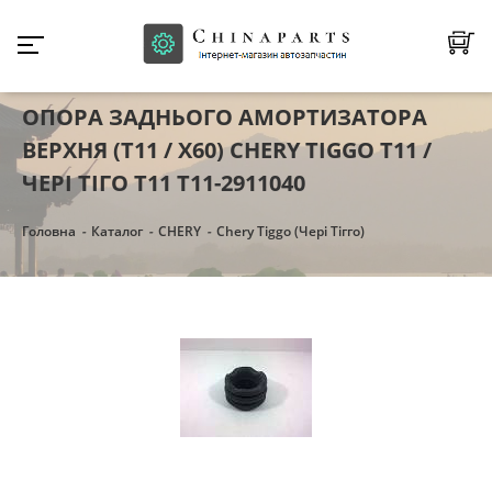
ОПОРА ЗАДНЬОГО АМОРТИЗАТОРА
ВЕРХНЯ (T11 / X60) CHERY TIGGO Т11 /
ЧЕРІ ТІГО Т11 T11-2911040
Головна
Каталог
CHERY
Chery Tiggo (Чері Тігго)