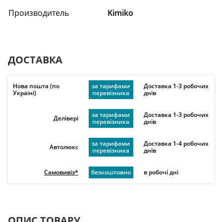
Производитель
Kimiko
ДОСТАВКА
Нова пошта (по
за тарифами
Доставка 1-3 робочих
Україні)
перевізника
днів
за тарифами
Доставка 1-3 робочих
Делівері
перевізника
днів
за тарифами
Доставка 1-4 робочих
Автолюкс
перевізника
днів
Самовивіз*
безкоштовно
в робочі дні
ОПИС ТОВАРУ