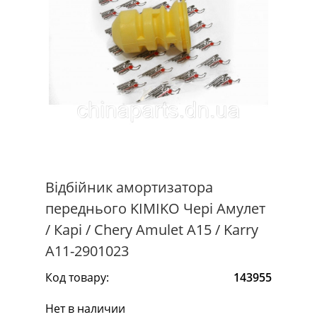
Відбійник амортизатора
переднього KIMIKO Чері Амулет
/ Карі / Chery Amulet A15 / Karry
A11-2901023
Код товару:
143955
Нет в наличии