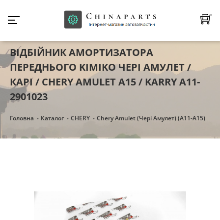
ВІДБІЙНИК АМОРТИЗАТОРА
ПЕРЕДНЬОГО KIMIKO ЧЕРІ АМУЛЕТ /
КАРІ / CHERY AMULET A15 / KARRY A11-
2901023
Головна
Каталог
CHERY
Chery Amulet (Чері Амулет) (А11-А15)