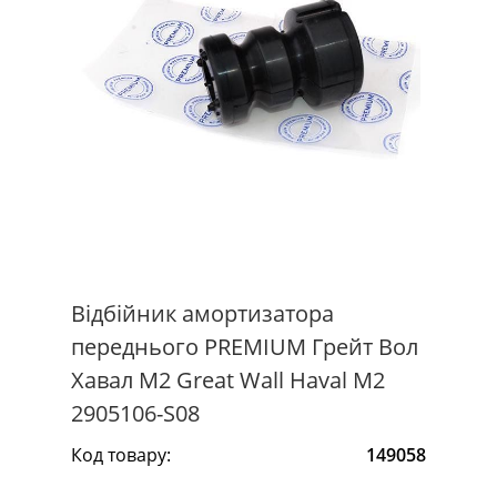
Відбійник амортизатора
переднього PREMIUM Грейт Вол
Хавал М2 Great Wall Haval M2
2905106-S08
Код товару:
149058