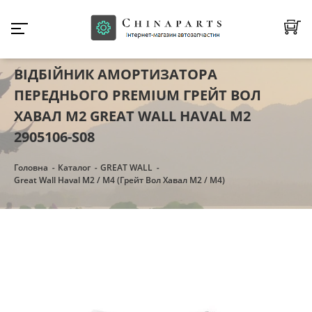
ВІДБІЙНИК АМОРТИЗАТОРА
ПЕРЕДНЬОГО PREMIUM ГРЕЙТ ВОЛ
ХАВАЛ М2 GREAT WALL HAVAL M2
2905106-S08
Головна
Каталог
GREAT WALL
Great Wall Haval M2 / M4 (Грейт Вол Хавал М2 / М4)