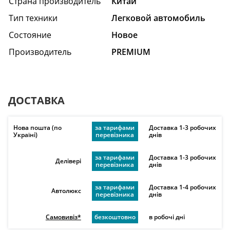
Страна производитель
Китай
Тип техники
Легковой автомобиль
Состояние
Hовое
Производитель
PREMIUM
ДОСТАВКА
Нова пошта (по
за тарифами
Доставка 1-3 робочих
Україні)
перевізника
днів
за тарифами
Доставка 1-3 робочих
Делівері
перевізника
днів
за тарифами
Доставка 1-4 робочих
Автолюкс
перевізника
днів
Самовивіз*
безкоштовно
в робочі дні