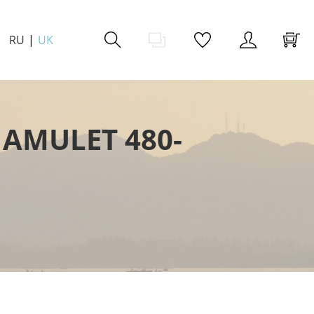
RU
UK
AMULET 480-