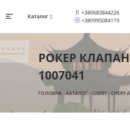
+380683844226
Каталог
+380995084119
РОКЕР КЛАПАНА
1007041
ГОЛОВНА
КАТАЛОГ
CHERY
CHERY A