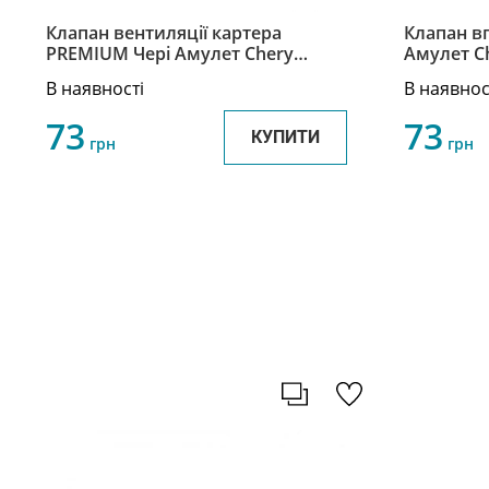
Клапан вентиляції картера
Клапан в
PREMIUM Чері Амулет Chery
Амулет Ch
Amulet 477F-1014040AB
В наявності
В наявнос
73
73
КУПИТИ
грн
грн