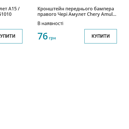
лет А15 /
Кронштейн переднього бампера
51010
правого Чері Амулет Chery Amulet
A11-2803052
В наявності
76
КУПИТИ
КУПИТИ
грн