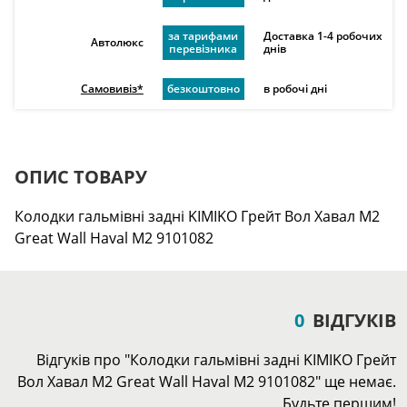
за тарифами
Доставка 1-4 робочих
Автолюкс
перевізника
днів
Самовивіз*
безкоштовно
в робочі дні
ОПИС ТОВАРУ
Колодки гальмівні задні KIMIKO Грейт Вол Хавал М2
Great Wall Haval M2 9101082
0
ВІДГУКІВ
Відгуків про "Колодки гальмівні задні KIMIKO Грейт
Вол Хавал М2 Great Wall Haval M2 9101082" ще немає.
Будьте першим!